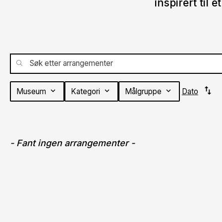
inspirert til
Fant
ingen
arrangementer
swap_vert
Museum
Kategori
Målgruppe
Dato
expand_more
expand_more
expand_more
- Fant ingen arrangementer -