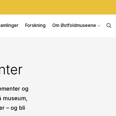
amlinger
Forskning
Om Østfoldmuseene
nter
gementer og
 på museum,
r – og bli