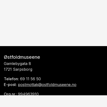
Østfoldmuseene
Gamlebygata 8
1721 Sarpsborg
Telefon:
69 11 56 50
E-post:
postmottak@ostfoldmuseene.no
Org.nr.:
994963910