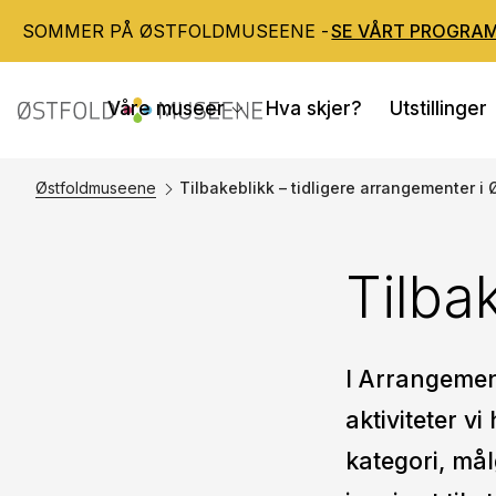
SOMMER PÅ ØSTFOLDMUSEENE -
SE VÅRT PROGRA
Våre museer
Hva skjer?
Utstillinger
Østfoldmuseene
Tilbakeblikk – tidligere arrangementer 
Tilba
I Arrangemen
aktiviteter v
kategori, mål