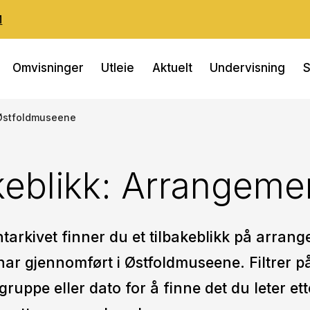
M
Omvisninger
Utleie
Aktuelt
Undervisning
S
i Østfoldmuseene
keblikk: Arrangeme
tarkivet finner du et tilbakeblikk på arran
i har gjennomført i Østfoldmuseene. Filtrer
gruppe eller dato for å finne det du leter ette