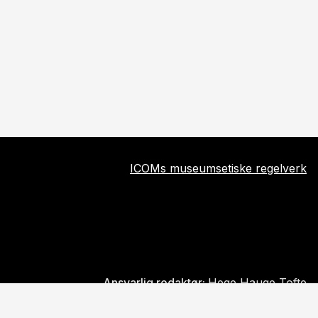
ICOMs museumsetiske regelverk
Ansvarlig redaktør:
Hege Hauge Tofte
rsonvern
Tilgjengelighetserklæring for ostfoldmuseene.no