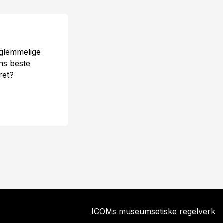
rglemmelige
ns beste
ret?
ICOMs museumsetiske regelverk