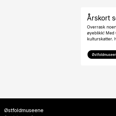
Års­kort 
Overrask noen 
øyeblikk! Med
kulturskatter. 
Østfoldmuseen
Østfoldmuseene