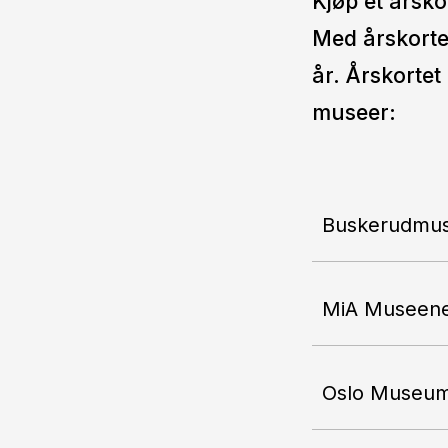
Kjøp et årskor
Med årskorte
år. Årskortet
museer:
Buskerudmu
MiA Museene
Oslo Museu