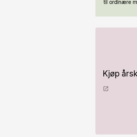
til ordinære 
Kjøp års­