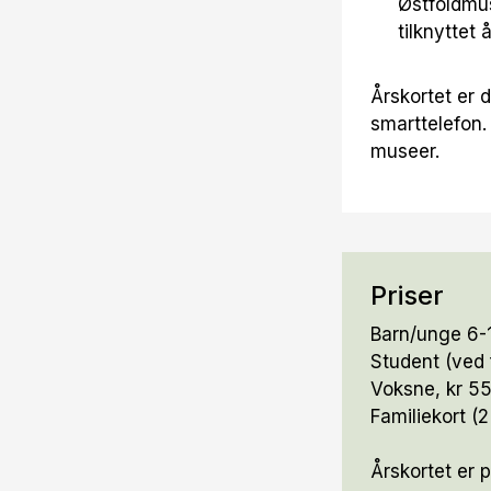
Østfoldmu
tilknyttet
Årskortet er d
smarttelefon. 
museer.
Priser
Barn/unge 6-1
Student (ved 
Voksne, kr 5
Familiekort (
Årskortet er p