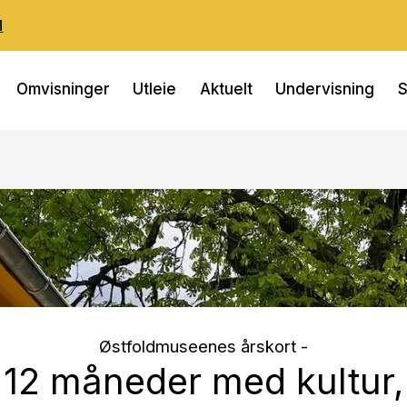
M
Omvisninger
Utleie
Aktuelt
Undervisning
S
Østfoldmuseenes årskort -
12 må­ne­der med kul­tur,