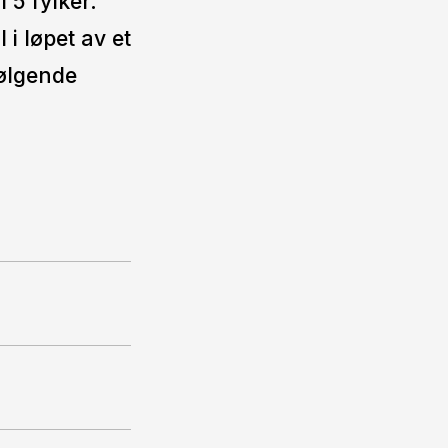
i 5 fylker.
i løpet av et
følgende