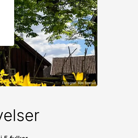
Fotograf: Kim Brarud
velser