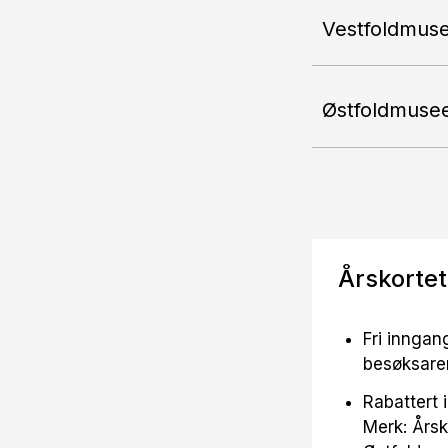
Vestfoldmus
Østfoldmuse
Årskortet
Fri inngan
besøksare
Rabattert 
Merk: Årsk