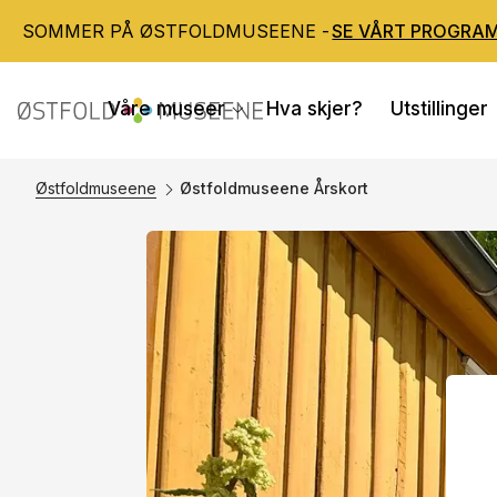
SOMMER PÅ ØSTFOLDMUSEENE -
SE VÅRT PROGRA
Våre museer
Hva skjer?
Utstillinger
Østfoldmuseene
Østfoldmuseene Årskort