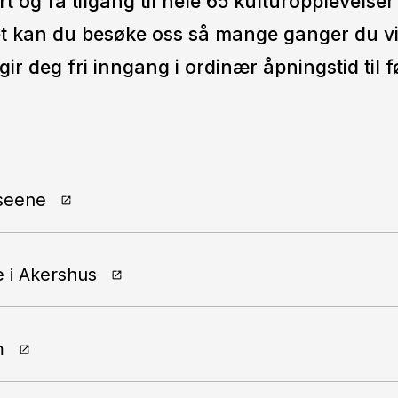
t og få tilgang til hele 65 kulturopplevelser 
t kan du besøke oss så mange ganger du vil 
 gir deg fri inngang i ordinær åpningstid til 
seene
 i Akershus
m