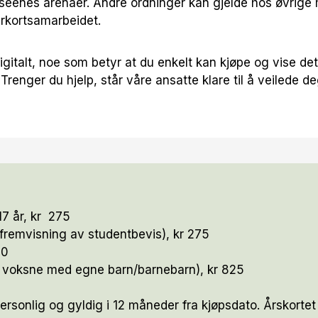
seenes arenaer. Andre ordninger kan gjelde hos øvrige
 årkortsamarbeidet.
igitalt, noe som betyr at du enkelt kan kjøpe og vise det
Trenger du hjelp, står våre ansatte klare til å veilede d
7 år, kr 275
fremvisning av studentbevis), kr 275
50
2 voksne med egne barn/barnebarn), kr 825
ersonlig og gyldig i 12 måneder fra kjøpsdato. Årskortet