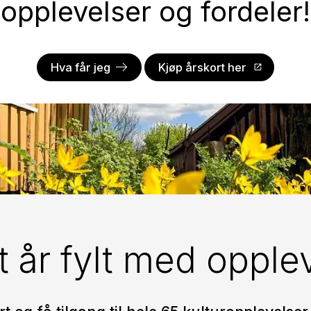
opp­le­vel­ser og for­de­ler!
Hva får jeg
Kjøp årskort her
lt år fylt med opple