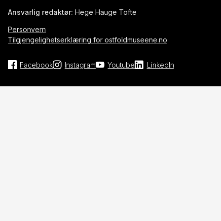
Ansvarlig redaktør:
Hege Hauge Tofte
Personvern
Tilgjengelighetserklæring for ostfoldmuseene.no
Facebook
Instagram
Youtube
LinkedIn