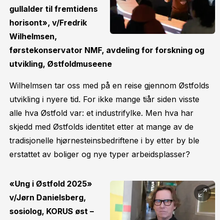
gullalder til fremtidens
horisont», v/Fredrik
Wilhelmsen,
førstekonservator NMF, avdeling for forskning og
utvikling, Østfoldmuseene
Wilhelmsen tar oss med på en reise gjennom Østfolds
utvikling i nyere tid. For ikke mange tiår siden visste
alle hva Østfold var: et industrifylke. Men hva har
skjedd med Østfolds identitet etter at mange av de
tradisjonelle hjørnesteinsbedriftene i by etter by ble
erstattet av boliger og nye typer arbeidsplasser?
«Ung i Østfold 2025»
v/Jørn Danielsberg,
sosiolog, KORUS øst –