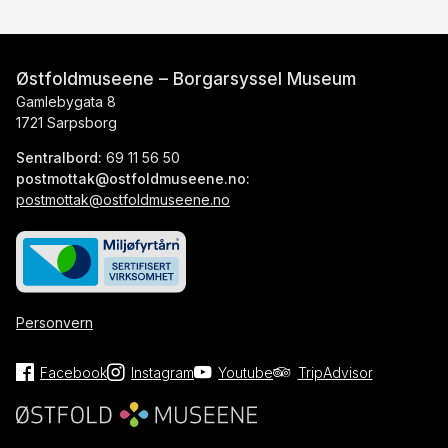
Østfoldmuseene – Borgarsyssel Museum
Gamlebygata 8
1721 Sarpsborg
Sentralbord:
69 11 56 50
postmottak@ostfoldmuseene.no:
postmottak@ostfoldmuseene.no
Personvern
Facebook
Instagram
Youtube
TripAdvisor