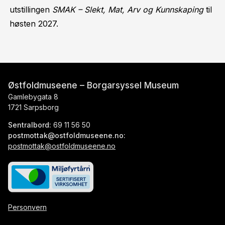
utstillingen
SMAK – Slekt, Mat, Arv og Kunnskaping
til
høsten 2027.
Østfoldmuseene – Borgarsyssel Museum
Gamlebygata 8
1721 Sarpsborg
Sentralbord:
69 11 56 50
postmottak@ostfoldmuseene.no:
postmottak@ostfoldmuseene.no
Personvern