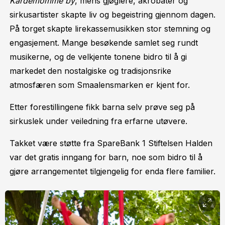
Kardemomme by
, mens gjøglere, akrobater og
sirkusartister skapte liv og begeistring gjennom dagen.
På torget skapte lirekassemusikken stor stemning og
engasjement. Mange besøkende samlet seg rundt
musikerne, og de velkjente tonene bidro til å gi
markedet den nostalgiske og tradisjonsrike
atmosfæren som Smaalensmarken er kjent for.
Etter forestillingene fikk barna selv prøve seg på
sirkuslek under veiledning fra erfarne utøvere.
Takket være støtte fra SpareBank 1 Stiftelsen Halden
var det gratis inngang for barn, noe som bidro til å
gjøre arrangementet tilgjengelig for enda flere familier.