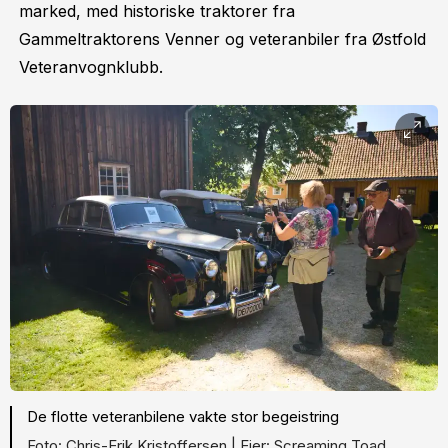
marked, med historiske traktorer fra
Gammeltraktorens Venner og veteranbiler fra Østfold
Veteranvognklubb.
De flotte veteranbilene vakte stor begeistring
Chris-Erik Kristoffersen |
Screaming Toad