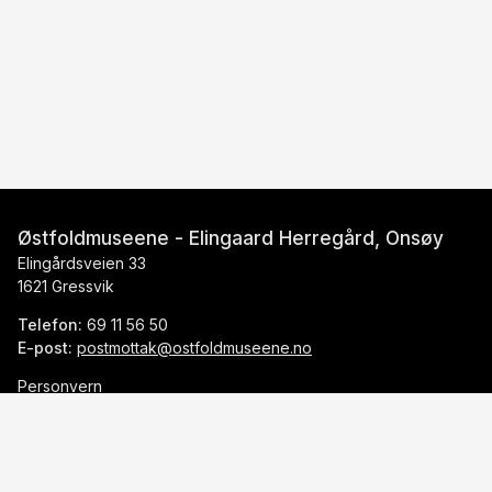
Østfoldmuseene - Elingaard Herregård, Onsøy
Elingårdsveien 33
1621 Gressvik
Telefon:
69 11 56 50
E-post:
postmottak@ostfoldmuseene.no
Personvern
Facebook
Instagram
Youtube