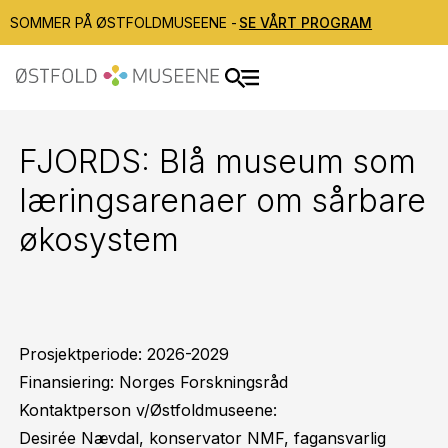
SOMMER PÅ ØSTFOLDMUSEENE -
SE VÅRT PROGRAM
FJORDS: Blå museum som
læringsarenaer om sårbare
økosystem
Prosjektperiode: 2026-2029
Finansiering: Norges Forskningsråd
Kontaktperson v/Østfoldmuseene:
Desirée Nævdal, konservator NMF, fagansvarlig