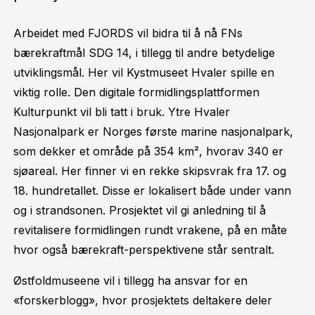
Arbeidet med FJORDS vil bidra til å nå FNs
bærekraftmål SDG 14, i tillegg til andre betydelige
utviklingsmål. Her vil Kystmuseet Hvaler spille en
viktig rolle. Den digitale formidlingsplattformen
Kulturpunkt vil bli tatt i bruk. Ytre Hvaler
Nasjonalpark er Norges første marine nasjonalpark,
som dekker et område på 354 km², hvorav 340 er
sjøareal. Her finner vi en rekke skipsvrak fra 17. og
18. hundretallet. Disse er lokalisert både under vann
og i strandsonen. Prosjektet vil gi anledning til å
revitalisere formidlingen rundt vrakene, på en måte
hvor også bærekraft-perspektivene står sentralt.
Østfoldmuseene vil i tillegg ha ansvar for en
«forskerblogg», hvor prosjektets deltakere deler