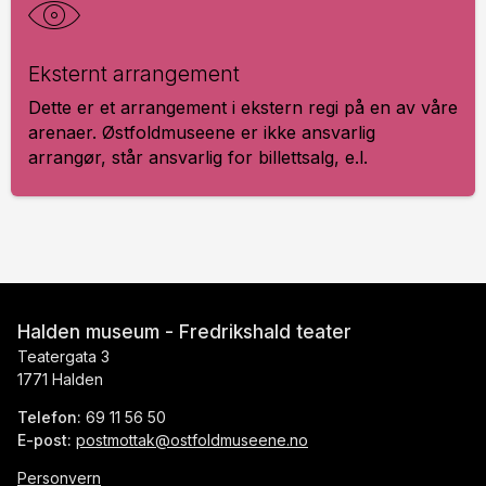
Eks­ternt ar­ran­ge­ment
Dette er et arrangement i ekstern regi på en av våre
arenaer. Østfoldmuseene er ikke ansvarlig
arrangør, står ansvarlig for billettsalg, e.l.
Halden museum - Fredrikshald teater
Teatergata 3
1771 Halden
Telefon:
69 11 56 50
E-post:
postmottak@ostfoldmuseene.no
Personvern