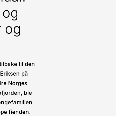
 og
r og
ilbake til den
 Eriksen på
dre Norges
ofjorden, ble
ongefamilien
ppe fienden.