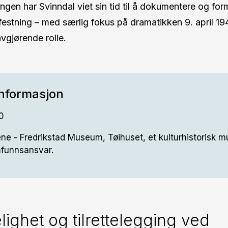
ngen har Svinndal viet sin tid til å dokumentere og form
estning – med særlig fokus på dramatikken 9. april 19
avgjørende rolle.
informasjon
0
ne - Fredrikstad Museum, Tøihuset, et kulturhistorisk
mfunnsansvar.
lighet og tilrettelegging ved