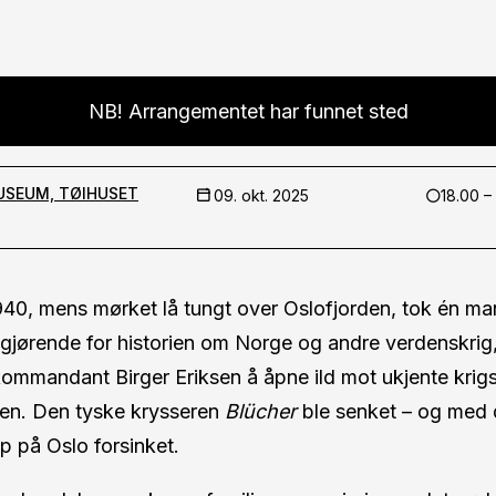
NB! Arrangementet har funnet sted
USEUM, TØIHUSET
09. okt. 2025
18.00 –
l 1940, mens mørket lå tungt over Oslofjorden, tok én m
avgjørende for historien om Norge og andre verdenskri
kommandant Birger Eriksen å åpne ild mot ukjente krig
den. Den tyske krysseren
Blücher
ble senket – og med 
p på Oslo forsinket.