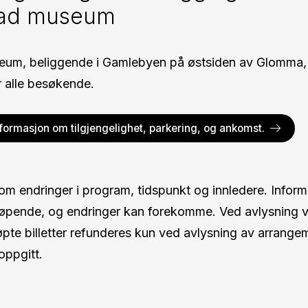
tad museum
eum, beliggende i Gamlebyen på østsiden av Glomma, e
or alle besøkende.
nformasjon om tilgjengelighet, parkering, og ankomst.
 om endringer i program, tidspunkt og innledere. Infor
øpende, og endringer kan forekomme. Ved avlysning vil
jøpte billetter refunderes kun ved avlysning av arrang
oppgitt.