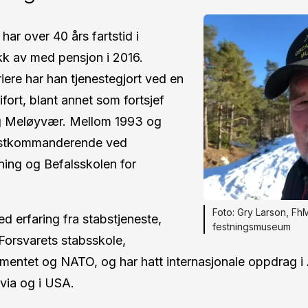
har over 40 års fartstid i
kk av med pensjon i 2016.
iere har han tjenestegjort ved en
rifort, blant annet som fortsjef
g Meløyvær. Mellom 1993 og
estkommanderende ved
ning og Befalsskolen for
Gry Larson, Fh
d erfaring fra stabstjeneste,
festningsmuseum
Forsvarets stabsskole,
mentet og NATO, og har hatt internasjonale oppdrag i 
avia og i USA.