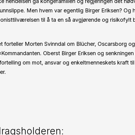
e hendelsen ga kongefamilien og regjeringen det nød
å unnslippe. Men hvem var egentlig Birger Eriksen? Og 
jonisttilværelsen til å ta en så avgjørende og risikofylt
et forteller Morten Svinndal om Blücher, Oscarsborg og
«Kommandanten. Oberst Birger Eriksen og senkningen 
fortelling om mot, ansvar og enkeltmenneskets kraft til 
er.
ragsholderen: