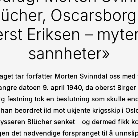
lücher, Oscarsborg
rst Eriksen – myte
sannheter»
raget tar forfatter Morten Svinndal oss med t
ngre datoen 9. april 1940, da oberst Birger
g festning tok en beslutning som skulle en
 han beordret ild mot ukjente krigsskip i Osl
rysseren Blücher senket – og dermed fikk k
gen det nødvendige forspranget til å unnsli