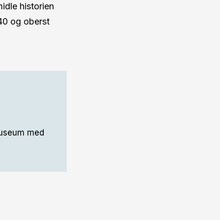
idle historien
40 og oberst
 museum med