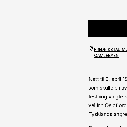
FREDRIKSTAD M
GAMLEBYEN
Natt til 9. apri
som skulle bli 
festning valgte 
vei inn Oslofjor
Tysklands angre