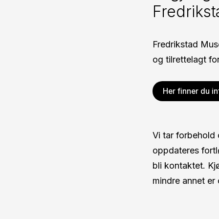
Fredriks
Fredrikstad Mus
og tilrettelagt f
Her finner du i
Vi tar forbehold
oppdateres fortl
bli kontaktet. K
mindre annet er 