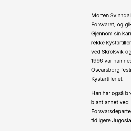
Morten Svinndal 
Forsvaret, og gi
Gjennom sin karr
rekke kystartille
ved Skrolsvik o
1996 var han n
Oscarsborg fest
Kystartilleriet.
Han har også bre
blant annet ved 
Forsvarsdeparte
tidligere Jugosl