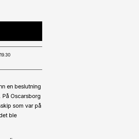
 19.30
ann en beslutning
g, På Oscarsborg
sskip som var på
det ble