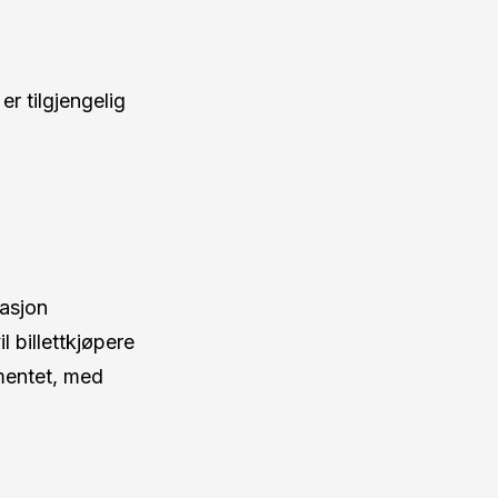
r tilgjengelig
masjon
 billettkjøpere
ementet, med