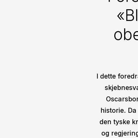
«B
obe
I dette fored
skjebnesva
Oscarsbor
historie. Da
den tyske k
og regjerin