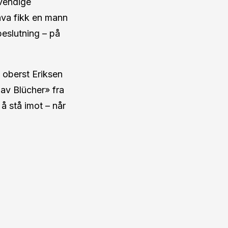
vendige
hva fikk en mann
 beslutning – på
 oberst Eriksen
av Blücher» fra
å stå imot – når