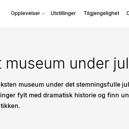
Opplevelser
Utstillinger
Tilgjengelighet
 museum under ju
iksten museum under det stemningsfulle ju
llinger fylt med dramatisk historie og finn u
tikken.