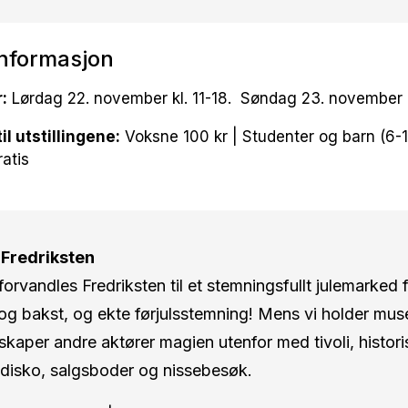
informasjon
:
Lørdag 22. november kl. 11-18. Søndag 23. november k
til utstillingene:
Voksne 100 kr | Studenter og barn (6-17
atis
Fredriksten
orvandles Fredriksten til et stemningsfullt julemarked f
 og bakst, og ekte førjulsstemning! Mens vi holder mu
, skaper andre aktører magien utenfor med tivoli, historis
edisko, salgsboder og nissebesøk.