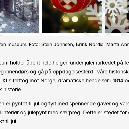
sten museum. Foto: Stein Johnsen, Brink Nordic, Marta An
eum holder åpent hele helgen under julemarkedet på fe
 innendørs og gå på oppdagelsesferd i våre historiske 
XIIs felttog mot Norge, dramatiske hendelser i 1814 o
 historie.
er pyntet til jul og fylt med spennende gaver og varer
l interiør og julepynt med særpreg. Dette er stedet for 
 til jul.