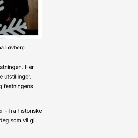
na Løvberg
stningen. Her
utstillinger.
g festningens
 – fra historiske
deg som vil gi