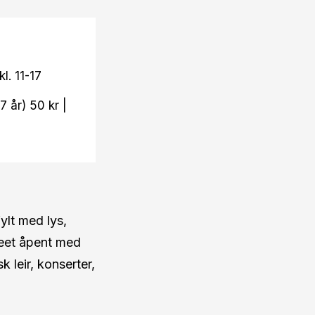
l. 11-17
 år) 50 kr |
ylt med lys,
seet åpent med
k leir, konserter,