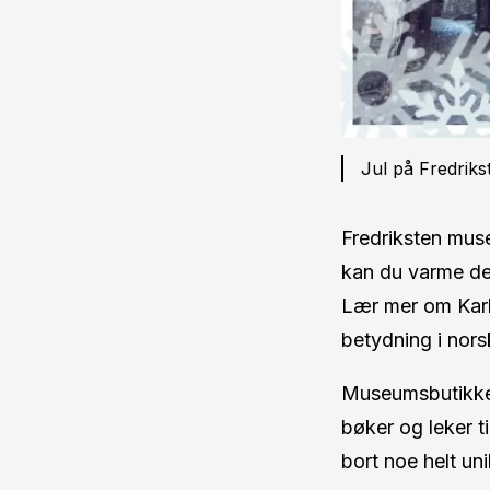
Jul på Fredrik
Fredriksten mus
kan du varme deg
Lær mer om Karl 
betydning i norsk
Museumsbutikken 
bøker og leker ti
bort noe helt unikt