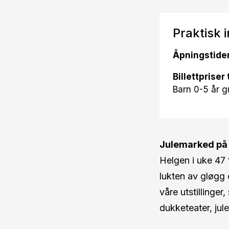
Praktisk 
Åpningstider
Billettpriser 
Barn 0-5 år gr
Julemarked på 
Helgen i uke 47 f
lukten av gløgg
våre utstillinger
dukketeater, jul