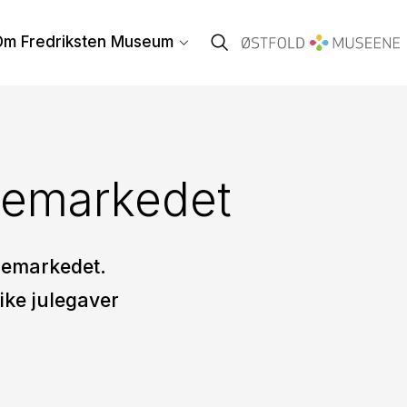
Om Fredriksten Museum
lemarkedet
lemarkedet.
nike julegaver