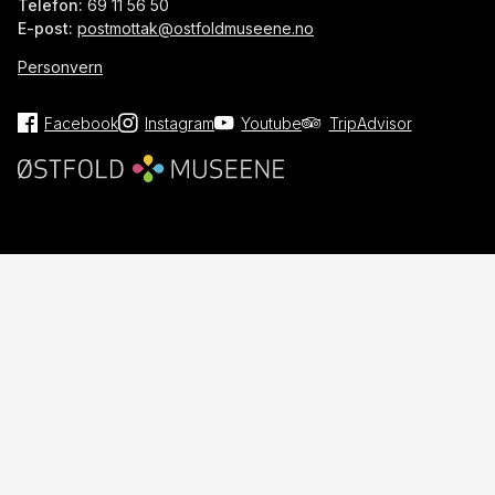
Telefon:
69 11 56 50
E-post:
postmottak@ostfoldmuseene.no
Personvern
Facebook
Instagram
Youtube
TripAdvisor