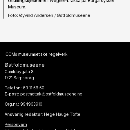
Utstillingskjøkkenet i Wegner-brakka på Borgarsyssel
Museum.
Øyvind Andersen / Østfoldmuseene
ICOMs museumsetiske regelverk
Østfoldmuseene
Gamlebygata 8
1721 Sarpsborg
Telefon:
69 11 56 50
E-post:
postmottak@ostfoldmuseene.no
Org.nr.:
994963910
Ansvarlig redaktør:
Hege Hauge Tofte
Personvern