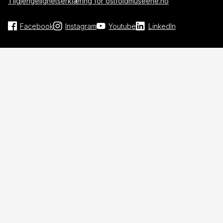
Tilgjengelighetserklæring for ostfoldmuseene.no
Facebook
Instagram
Youtube
LinkedIn