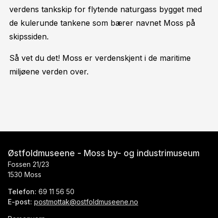
verdens tankskip for flytende naturgass bygget med
de kulerunde tankene som bærer navnet Moss på
skipssiden.
Så vet du det! Moss er verdenskjent i de maritime
miljøene verden over.
Østfoldmuseene - Moss by- og industrimuseum
Fossen 21/23
1530 Moss
Telefon:
69 11 56 50
E-post:
postmottak@ostfoldmuseene.no