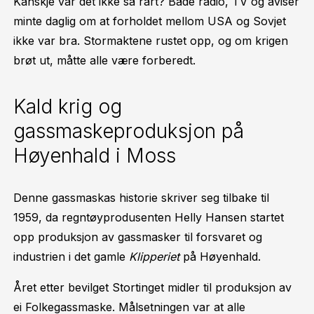
Kanskje var det ikke så rart? Både radio, TV og aviser
minte daglig om at forholdet mellom USA og Sovjet
ikke var bra. Stormaktene rustet opp, og om krigen
brøt ut, måtte alle være forberedt.
Kald krig og
gassmaskeproduksjon på
Høyenhald i Moss
Denne gassmaskas historie skriver seg tilbake til
1959, da regntøyprodusenten Helly Hansen startet
opp produksjon av gassmasker til forsvaret og
industrien i det gamle
Klipperiet
på Høyenhald.
Året etter bevilget Stortinget midler til produksjon av
ei Folkegassmaske. Målsetningen var at alle