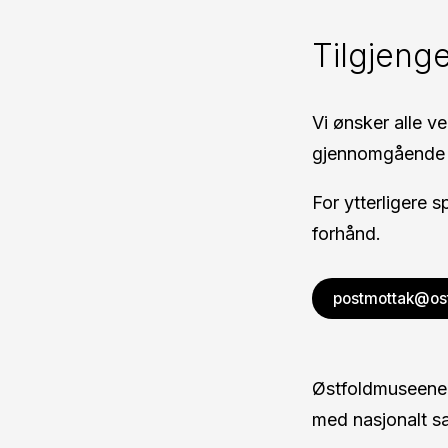
Tilgjenge
Vi ønsker alle ve
gjennomgående 
For ytterligere 
forhånd.
postmottak@os
Østfoldmuseene 
med nasjonalt s