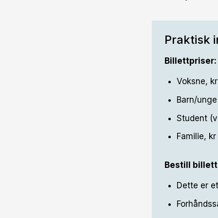
Praktisk 
Billettpriser:
Voksne, kr
Barn/unge 
Student (v
Familie, k
Bestill billet
Dette er e
Forhåndssa