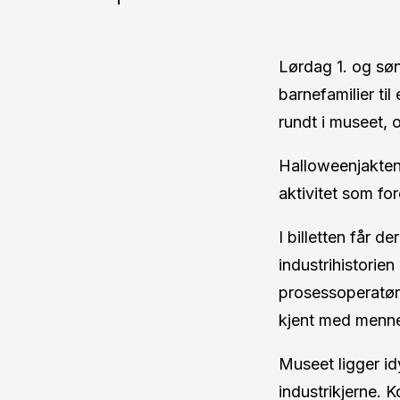
Lørdag 1. og sø
barnefamilier ti
rundt i museet, 
Halloweenjakten 
aktivitet som for
I billetten får 
industrihistorie
prosessoperatører
kjent med menne
Museet ligger id
industrikjerne.