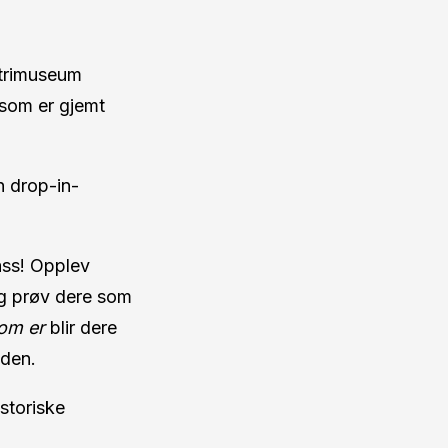
strimuseum
 som er gjemt
n drop-in-
lass! Opplev
 og prøv dere som
som er
blir dere
iden.
istoriske