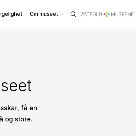
ngelighet
Om museet
useet
sskar, få en
å og store.