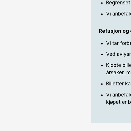
Begrenset 
Vi anbefal
Refusjon og 
Vi tar for
Ved avlysn
Kjøpte bil
årsaker, m
Billetter 
Vi anbefale
kjøpet er 