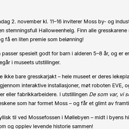
ndag 2. november kl. 11–16 inviterer Moss by- og indu
l en stemningsfull Halloweenhelg. Finn alle gresskarene
og få en liten premie som belønning!
passer spesielt godt for barn i alderen 5–8 år, og er e
egår i museets utstillinger.
dere ikke bare gresskarjakt – hele museet er deres lekep
n gjennom interaktive installasjoner, møt roboten EVE,
 eller fabrikkarbeidere. I utstillingen
De som var, vi 
skene som har formet Moss – og får et glimt av framt
yllisk til ved Mossefossen i Møllebyen – midt i byens h
 Kom og opplev levende historie sammen!