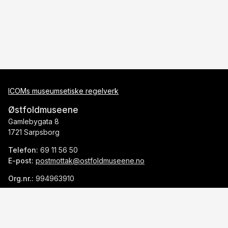
ICOMs museumsetiske regelverk
Østfoldmuseene
Gamlebygata 8
1721 Sarpsborg
Telefon:
69 11 56 50
E-post:
postmottak@ostfoldmuseene.no
Org.nr.:
994963910
Ansvarlig redaktør:
Hege Hauge Tofte
Personvern
Tilgjengelighetserklæring for ostfoldmuseene.no