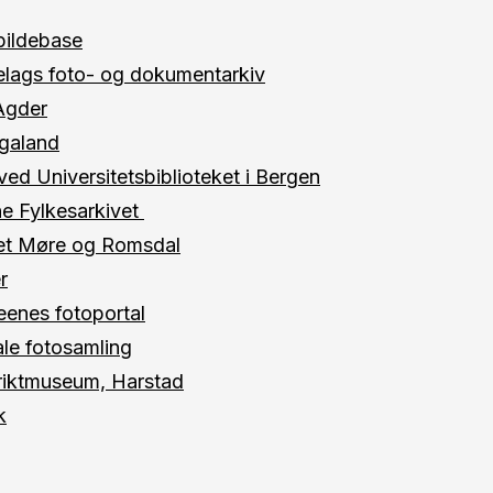
 bildebase
ielags foto- og dokumentarkiv
 Agder
galand
ved Universitetsbiblioteket i Bergen
e Fylkesarkivet
vet Møre og Romsdal
r
eenes fotoportal
le fotosamling
riktmuseum, Harstad
k