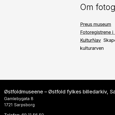
Om fotog
Preus museum
Fotoregistrene i
KulturNav
Skape
kulturarven
Østfoldmuseene – Østfold fylkes billedarkiv, 
Gamlebygata 8
1721 Sarpsborg
Telefon:
69 11 56 50