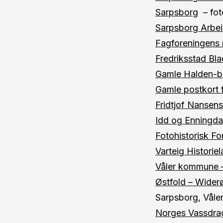
Sarpsborg
– fot
Sarpsborg Arbei
Fagforeningens 
Fredriksstad Bla
Gamle Halden-bi
Gamle postkort 
Fridtjof Nansens
Idd og Enningdal
Fotohistorisk F
Varteig Historiel
Våler kommune –
Østfold – Widerø
Sarpsborg, Våler
Norges Vassdrag