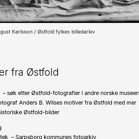
ust Karlsson / Østfold fylkes billedarkiv
er fra Østfold
– søk etter Østfold-fotografier i andre norske museer
otograf Anders B. Wilses motiver fra Østfold med mer
istoriske Østfold-bilder
g
otek
– Sarpsborg kommunes fotoarkiv