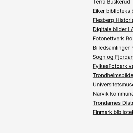
Terra Buskerud
Eiker biblioteks
Flesberg Histor
Digitale bilder i
Fotonettverk Ro
Billedsamlingen 
Sogn og Fjordan
FylkesFotoarki
Trondheimsbilde
Universitetsmus
Narvik kommuna
Trondarnes Dist
Finmark bibliote