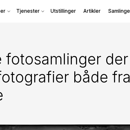
der
Tjenester
Utstillinger
Artikler
Samling
 fotosamlinger der
 fotografier både fr
e