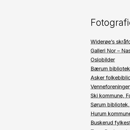
Fotografi
Widerøe’s skråfo
Galleri Nor – Na
Oslobilder
Bærum bibliotek
Asker folkebibli
Venneforeninge
Ski kommune, F
Sørum bibliotek
Hurum kommune 
Buskerud fylkes