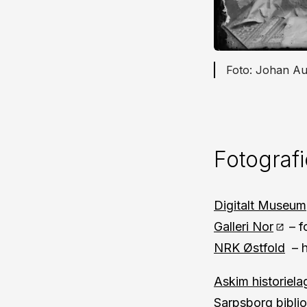
Johan Aug
Fotografi
Digitalt Museum
Galleri Nor
– f
NRK Østfold
– h
Askim historiela
Sarpsborg bibli