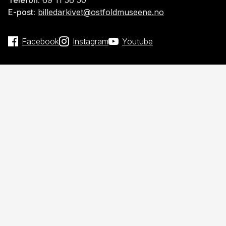
E-post:
billedarkivet@ostfoldmuseene.no
Facebook
Instagram
Youtube