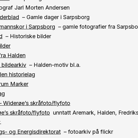
ograf Jarl Morten Andersen
derblad
– Gamle dager i Sarpsborg
mannskor i Sarpsborg
– gamle fotografier fra Sarpsbo
d
– Historiske bilder
lder
fra Halden
 bildearkiv
– Halden-motiv bl.a.
en historielag
orum Marker
ag
 Widerøe’s skråfoto/flyfoto
e’s skråfoto/flyfoto
unntatt Aremark, Halden, Fredriks
.
s- og Energisdirektorat
– fotoarkiv på flickr