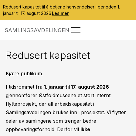
Redusert kapasitet til å betjene henvendelser i perioden 1.
januar til 17. august 2026
Les mer
SAMLINGSAVDELINGEN
Redusert kapasitet
Kjære publikum.
I tidsrommet fra
1. januar til 17. august 2026
gjennomfører Østfoldmuseene et stort internt
flytteprosjekt, der all arbeidskapasitet i
Samlingsavdelingen brukes inn i prosjektet. Vi flytter
deler av samlingene som trenger bedre
oppbevaringsforhold. Derfor vil
ikke