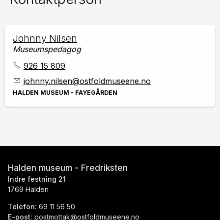
John­ny Nil­sen
Museumspedagog
926 15 809
johnny.nilsen
@ostfoldmuseene.no
HALDEN MUSEUM - FAYEGÅRDEN
Halden museum - Fredriksten
Indre festning 21
1769 Halden
Telefon:
69 11 56 50
E-post:
postmottak@ostfoldmuseene.no