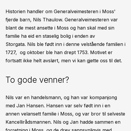
Historien handler om Generalveimesteren i Moss'
fjerde barn, Nils Thaulow. Generalveimesteren var
blant de mest ansette i Moss og han skal med sin
familie ha eid en staselig bolig i enden av
Storgata. Nils ble født inn i denne velstående familien i
1727, og oktober ble han drept 1753. Motivet er
fortsatt ikke helt avslørt, men vi kan gjette oss til det.
To gode venner?
Nils var en handelsmann, og han var kompanjong
med Jan Hansen. Hansen var selv født inn i en
annen velansett familie i Moss, og var bror til selveste
Kancellirådsmannen. Nils og Jan hadde sammen en
forretning i Moss, og de drev sannsynligvis med