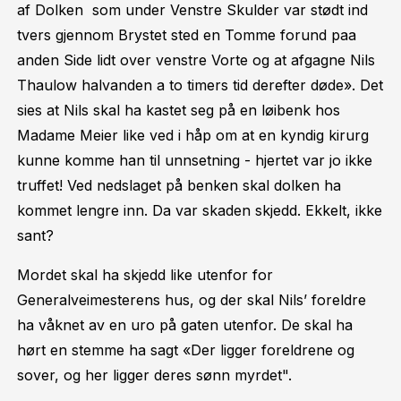
af Dolken som under Venstre Skulder var stødt ind
tvers gjennom Brystet sted en Tomme forund paa
anden Side lidt over venstre Vorte og at afgagne Nils
Thaulow halvanden a to timers tid derefter døde». Det
sies at Nils skal ha kastet seg på en løibenk hos
Madame Meier like ved i håp om at en kyndig kirurg
kunne komme han til unnsetning - hjertet var jo ikke
truffet! Ved nedslaget på benken skal dolken ha
kommet lengre inn. Da var skaden skjedd. Ekkelt, ikke
sant?
Mordet skal ha skjedd like utenfor for
Generalveimesterens hus, og der skal Nils’ foreldre
ha våknet av en uro på gaten utenfor. De skal ha
hørt en stemme ha sagt «Der ligger foreldrene og
sover, og her ligger deres sønn myrdet".