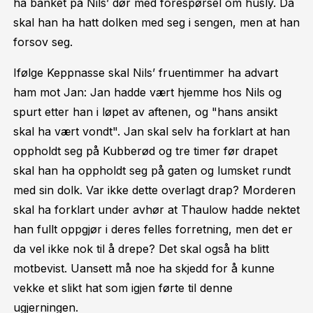
ha banket på Nils’ dør med forespørsel om husly. Da
skal han ha hatt dolken med seg i sengen, men at han
forsov seg.
Ifølge Keppnasse skal Nils’ fruentimmer ha advart
ham mot Jan: Jan hadde vært hjemme hos Nils og
spurt etter han i løpet av aftenen, og "hans ansikt
skal ha vært vondt". Jan skal selv ha forklart at han
oppholdt seg på Kubberød og tre timer før drapet
skal han ha oppholdt seg på gaten og lumsket rundt
med sin dolk. Var ikke dette overlagt drap? Morderen
skal ha forklart under avhør at Thaulow hadde nektet
han fullt oppgjør i deres felles forretning, men det er
da vel ikke nok til å drepe? Det skal også ha blitt
motbevist. Uansett må noe ha skjedd for å kunne
vekke et slikt hat som igjen førte til denne
ugjerningen.