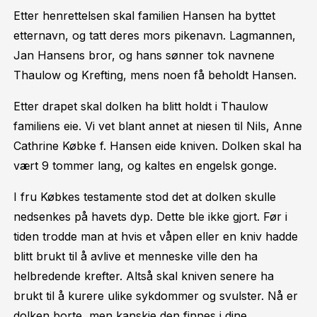
Etter henrettelsen skal familien Hansen ha byttet
etternavn, og tatt deres mors pikenavn. Lagmannen,
Jan Hansens bror, og hans sønner tok navnene
Thaulow og Krefting, mens noen få beholdt Hansen.
Etter drapet skal dolken ha blitt holdt i Thaulow
familiens eie. Vi vet blant annet at niesen til Nils, Anne
Cathrine Købke f. Hansen eide kniven. Dolken skal ha
vært 9 tommer lang, og kaltes en engelsk gonge.
I fru Købkes testamente stod det at dolken skulle
nedsenkes på havets dyp. Dette ble ikke gjort. Før i
tiden trodde man at hvis et våpen eller en kniv hadde
blitt brukt til å avlive et menneske ville den ha
helbredende krefter. Altså skal kniven senere ha
brukt til å kurere ulike sykdommer og svulster. Nå er
dolken borte, men kanskje den finnes i dine