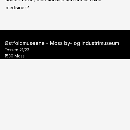
medisiner?
Østfoldmuseene - Moss by- og industrimuseum
Fossen 21/23
1530 Moss
Telefon:
69 11 56 50
E-post:
postmottak@ostfoldmuseene.no
Personvern
Facebook
Instagram
Youtube
TripAdvisor