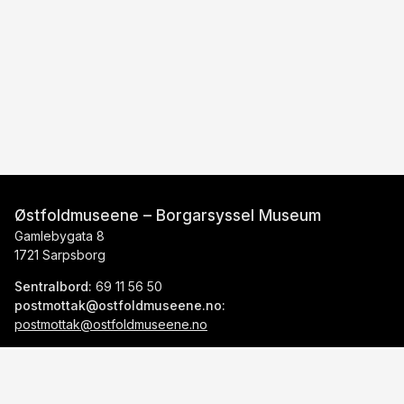
Østfoldmuseene – Borgarsyssel Museum
Gamlebygata 8
1721 Sarpsborg
Sentralbord:
69 11 56 50
postmottak@ostfoldmuseene.no:
postmottak@ostfoldmuseene.no