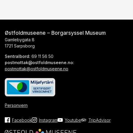
Østfoldmuseene – Borgarsyssel Museum
Gamlebygata 8
1721 Sarpsborg
Sentralbord:
69 11 56 50
postmottak@ostfoldmuseene.no:
postmottak@ostfoldmuseene.no
Personvern
Facebook
Instagram
Youtube
TripAdvisor