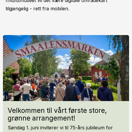
friluftsmuseet vil det være digitale områdekart
tilgjengelig - rett fra mobilen.
Vel­kom­men til vårt førs­te store,
grøn­ne ar­ran­ge­ment!
Søndag 1. juni inviterer vi til 75-års jubileum for