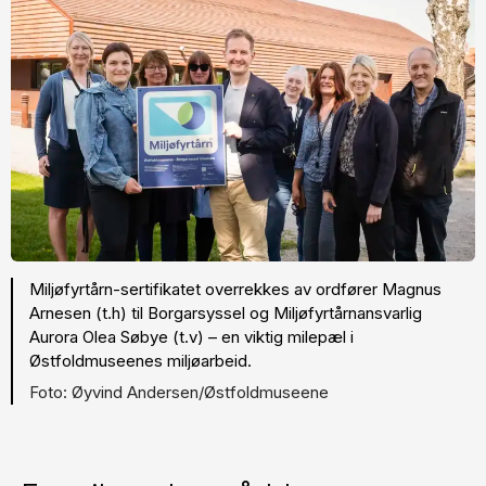
Miljøfyrtårn-sertifikatet overrekkes av ordfører Magnus
Arnesen (t.h) til Borgarsyssel og Miljøfyrtårnansvarlig
Aurora Olea Søbye (t.v) – en viktig milepæl i
Østfoldmuseenes miljøarbeid.
Øyvind Andersen/Østfoldmuseene