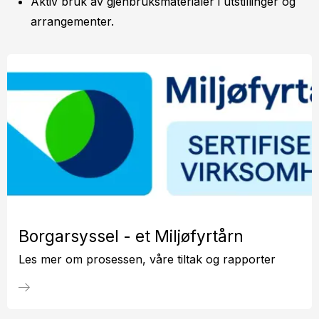
Aktiv bruk av gjenbruksmaterialer i utstillinger og
arrangementer.
Bor­gar­sys­sel - et Miljø­fyr­tårn
Les mer om prosessen, våre tiltak og rapporter